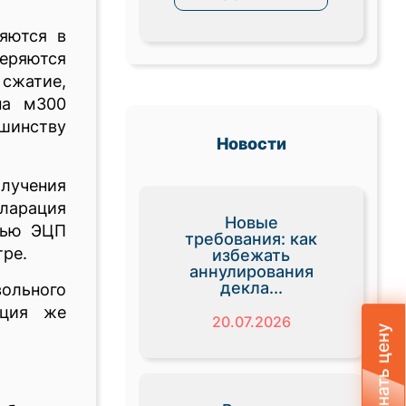
яются в
веряются
 сжатие,
на м300
ьшинству
Новости
олучения
кларация
Новые
щью ЭЦП
требования: как
тре.
избежать
аннулирования
декла...
ольного
ация же
20.07.2026
Узнать цену