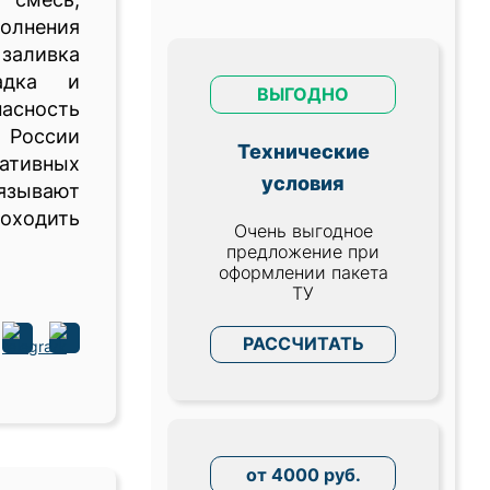
олнения
заливка
адка и
ВЫГОДНО
асность
России
Технические
тивных
условия
зывают
оходить
Очень выгодное
предложение при
оформлении пакета
ТУ
РАССЧИТАТЬ
от 4000 руб.