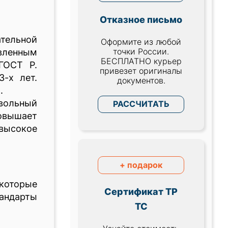
Отказное письмо
тельной
Оформите из любой
точки России.
вленным
БЕСПЛАТНО курьер
ГОСТ Р.
привезет оригиналы
-х лет.
документов.
.
вольный
РАССЧИТАТЬ
вышает
 высокое
+ подарок
 которые
Сертификат ТР
тандарты
ТС