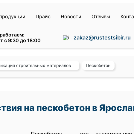
продукции
Прайс
Новости
Отзывы
Конт
работаем:
zakaz@rustestsibir.ru
т с 9:30 до 18:00
икация строительных материалов
Пескобетон
твия на пескобетон в Яросла
Пескобетон — это строительная