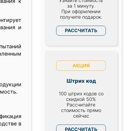
Узнайте стоимость
вания к
за 1 минуту.
При оформлении
получите подарок.
нтирует
вания и
РАССЧИТАТЬ
пытаний
вленным
АКЦИЯ
Штрих код
одукции
емость.
100 штрих кодов со
скидкой 50%
Рассчитайте
стоимость прямо
сейчас
фикация
одстве в
РАССЧИТАТЬ