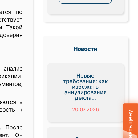
ется по
етствует
м. Такой
 доверия
Новости
 анализ
Новые
фикации.
требования: как
ментов,
избежать
аннулирования
декла...
яются в
20.07.2026
вость к
Узнать цену
. После
ент. Он