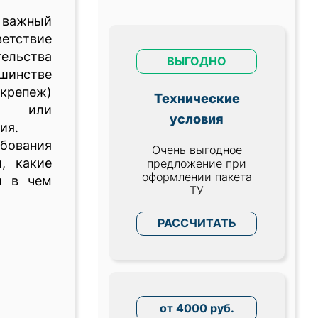
 важный
етствие
ельства
ВЫГОДНО
шинстве
крепеж)
Технические
мо или
условия
вия.
бования
Очень выгодное
, какие
предложение при
оформлении пакета
и в чем
ТУ
РАССЧИТАТЬ
от 4000 руб.