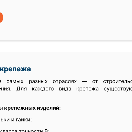
 крепежа
 в самых разных отраслях — от строитель
ения. Для каждого вида крепежа существу
ы крепежных изделий:
ьки и гайки;
класса точности В;