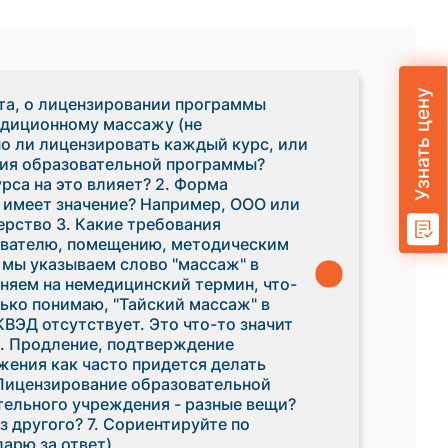
Узнать цену
та, о лицензировании программы
адиционному массажу (не
но ли лицензировать каждый курс, или
ия образовательной программы?
са на это влияет? 2. Форма
 имеет значение? Например, ООО или
рство 3. Какие требования
авателю, помещению, методическим
и мы указываем слово "массаж" в
няем на немедицинский термин, что-
лько понимаю, "Тайский массаж" в
ВЭД отсутствует. Это что-то значит
5. Продление, подтверждение
жения как часто придется делать
 Лицензирование образовательной
ельного учреждения - разные вещи?
з другого? 7. Сориентируйте по
нам. Благодарю за ответ)