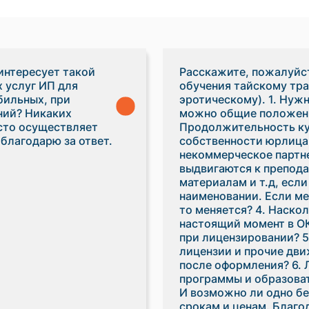
интересует такой
Расскажите, пожалуйс
 услуг ИП для
обучения тайскому тр
бильных, при
эротическому). 1. Нуж
ний? Никаких
можно общие положен
осто осуществляет
Продолжительность кур
благодарю за ответ.
собственности юрлица
некоммерческое партне
выдвигаются к препод
материалам и т.д, есл
наименовании. Если ме
то меняется? 4. Наско
настоящий момент в ОК
при лицензировании? 
лицензии и прочие дви
после оформления? 6.
программы и образоват
И возможно ли одно бе
срокам и це