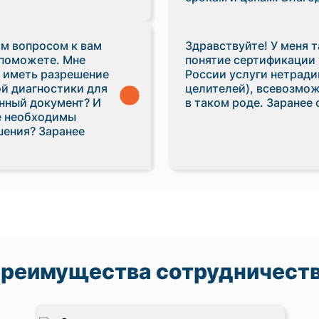
им вопросом к вам
Здравствуйте! У меня т
 поможете. Мне
понятие сертификации 
 иметь разрешение
России услуги нетрад
й диагностики для
целителей), всевозмож
анный документ? И
в таком роде. Заранее 
ие необходимы
шения? Заранее
реимущества сотрудничест